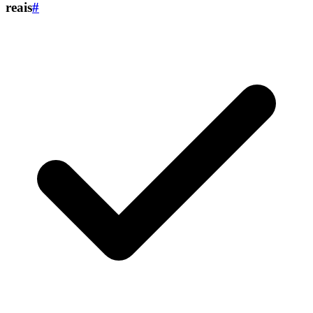
reais
#