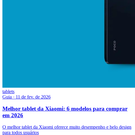
tablets
Guia
·
11 de fev. de 2026
Melhor tablet da Xiaomi: 6 modelos para comprar
em 2026
O melhor tablet da Xiaomi oferece muito desempenho e belo design
para todos usuários