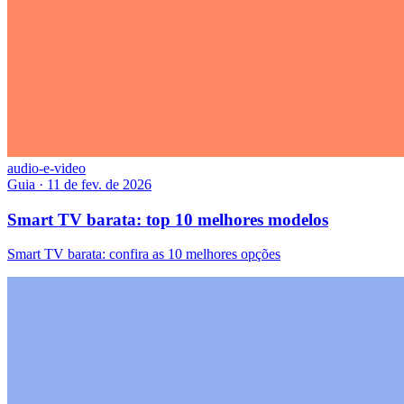
audio-e-video
Guia
·
11 de fev. de 2026
Smart TV barata: top 10 melhores modelos
Smart TV barata: confira as 10 melhores opções