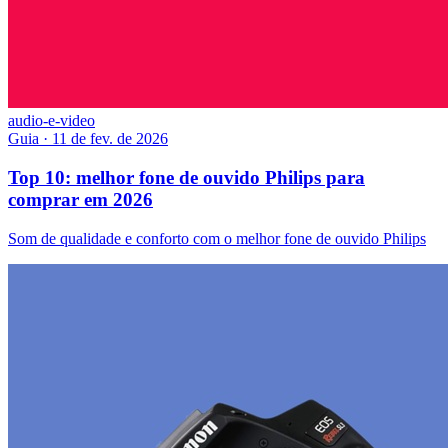
audio-e-video
Guia
·
11 de fev. de 2026
Top 10: melhor fone de ouvido Philips para
comprar em 2026
Som de qualidade e conforto com o melhor fone de ouvido Philips