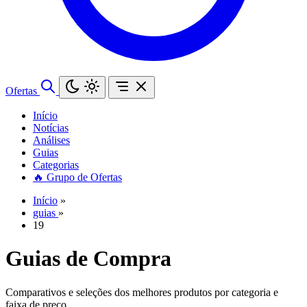
Ofertas
Início
Notícias
Análises
Guias
Categorias
🔥 Grupo de Ofertas
Início
»
guias
»
19
Guias de Compra
Comparativos e seleções dos melhores produtos por categoria e
faixa de preço.