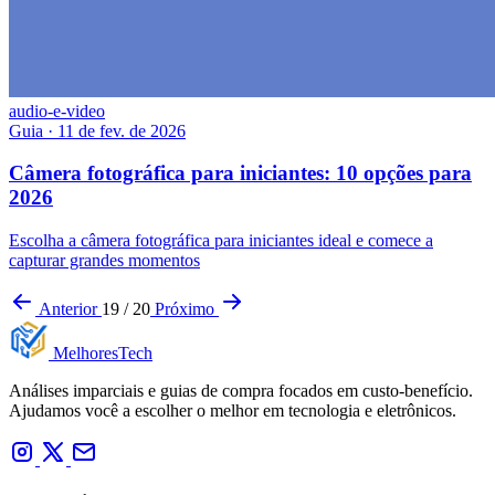
audio-e-video
Guia
·
11 de fev. de 2026
Câmera fotográfica para iniciantes: 10 opções para
2026
Escolha a câmera fotográfica para iniciantes ideal e comece a
capturar grandes momentos
Anterior
19 / 20
Próximo
Melhores
Tech
Análises imparciais e guias de compra focados em custo-benefício.
Ajudamos você a escolher o melhor em tecnologia e eletrônicos.