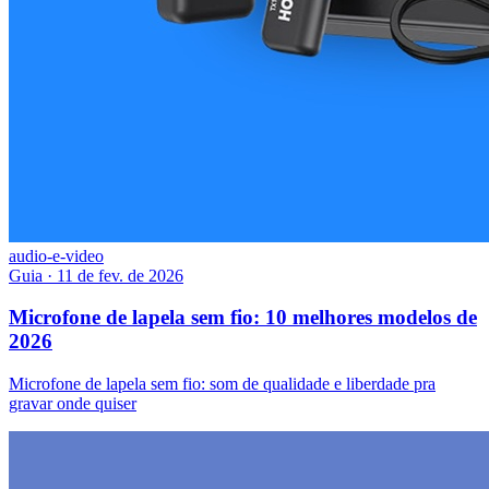
audio-e-video
Guia
·
11 de fev. de 2026
Microfone de lapela sem fio: 10 melhores modelos de
2026
Microfone de lapela sem fio: som de qualidade e liberdade pra
gravar onde quiser