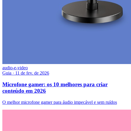
audio-e-video
Guia
·
11 de fev. de 2026
Microfone gamer: os 10 melhores para criar
conteúdo em 2026
O melhor microfone gamer para áudio impecável e sem ruídos