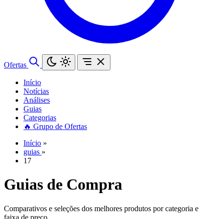
Ofertas
Início
Notícias
Análises
Guias
Categorias
🔥 Grupo de Ofertas
Início
»
guias
»
17
Guias de Compra
Comparativos e seleções dos melhores produtos por categoria e
faixa de preço.