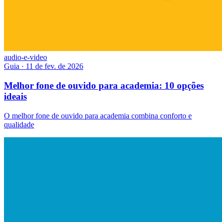
audio-e-video
Guia
·
11 de fev. de 2026
Melhor fone de ouvido para academia: 10 opções
ideais
O melhor fone de ouvido para academia combina conforto e
qualidade