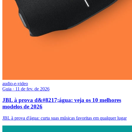
audio-e-video
Guia
·
11 de fev. de 2026
JBL à prova d&#8217;água: veja os 10 melhores
modelos de 2026
JBL à prova d'água: curta suas músicas favoritas em qualquer lugar