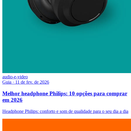
audio-e-video
Guia
·
11 de fev. de 2026
Melhor headphone Philips: 10 opções para comprar
em 2026
Headphone Philips: conforto e som de qualidade para o seu dia a dia