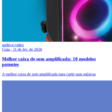
audio-e-video
Guia
·
11 de fev. de 2026
Melhor caixa de som amplificada: 10 modelos
potentes
A melhor caixa de som amplificada para curtir suas músicas