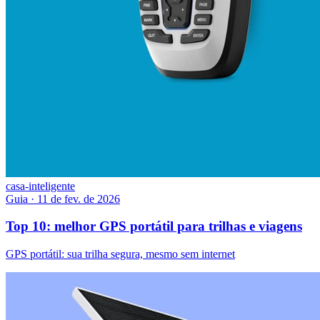
casa-inteligente
Guia
·
11 de fev. de 2026
Top 10: melhor GPS portátil para trilhas e viagens
GPS portátil: sua trilha segura, mesmo sem internet