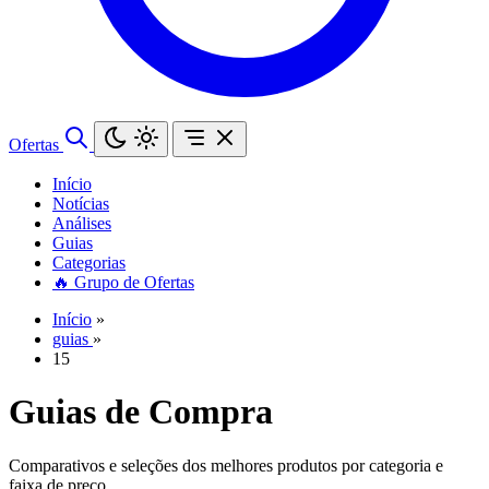
Ofertas
Início
Notícias
Análises
Guias
Categorias
🔥 Grupo de Ofertas
Início
»
guias
»
15
Guias de Compra
Comparativos e seleções dos melhores produtos por categoria e
faixa de preço.