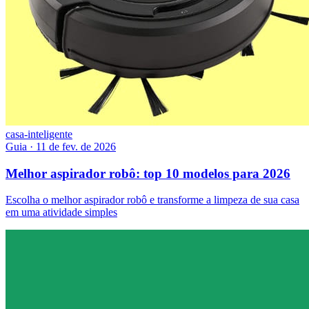
casa-inteligente
Guia
·
11 de fev. de 2026
Melhor aspirador robô: top 10 modelos para 2026
Escolha o melhor aspirador robô e transforme a limpeza de sua casa
em uma atividade simples