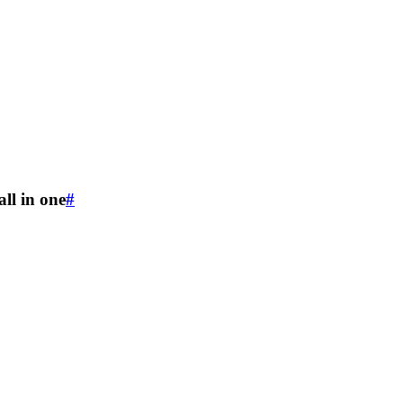
ll in one
#