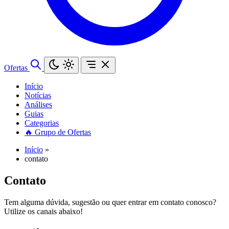
Ofertas
Início
Notícias
Análises
Guias
Categorias
🔥 Grupo de Ofertas
Início
»
contato
Contato
Tem alguma dúvida, sugestão ou quer entrar em contato conosco?
Utilize os canais abaixo!